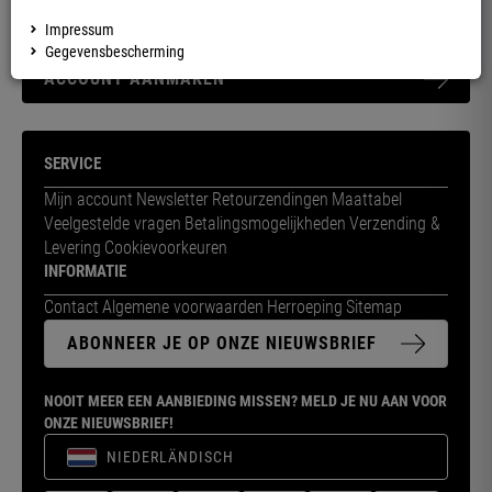
Maak nu een account aan – bestelgeschiedenis, verzendstatus & meer in
Impressum
één oogopslag!
Gegevensbescherming
ACCOUNT AANMAKEN
SERVICE
Mijn account
Newsletter
Retourzendingen
Maattabel
Veelgestelde vragen
Betalingsmogelijkheden
Verzending &
Levering
Cookievoorkeuren
INFORMATIE
Contact
Algemene voorwaarden
Herroeping
Sitemap
ABONNEER JE OP ONZE NIEUWSBRIEF
NOOIT MEER EEN AANBIEDING MISSEN? MELD JE NU AAN VOOR
ONZE NIEUWSBRIEF!
NIEDERLÄNDISCH