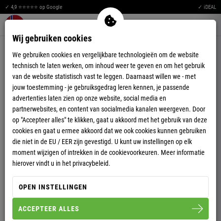
✓ 4,9 ⭐⭐⭐⭐⭐ op Google
✓ iDEAL
Merkzettel aufklappen
Warenkorb aufklappen
Me
0
Wij gebruiken cookies
We gebruiken cookies en vergelijkbare technologieën om de website
technisch te laten werken, om inhoud weer te geven en om het gebruik
SNEL INLOGGEN
van de website statistisch vast te leggen. Daarnaast willen we - met
Meld je met één klik aan met je bestaande account.
jouw toestemming - je gebruiksgedrag leren kennen, je passende
advertenties laten zien op onze website, social media en
KLANTENLOGIN
partnerwebsites, en content van socialmedia kanalen weergeven. Door
op "Accepteer alles" te klikken, gaat u akkoord met het gebruik van deze
cookies en gaat u ermee akkoord dat we ook cookies kunnen gebruiken
die niet in de EU / EER zijn gevestigd. U kunt uw instellingen op elk
moment wijzigen of intrekken in de cookievoorkeuren. Meer informatie
hierover vindt u in het privacybeleid.
Wachtwoord vergeten?
Aangemeld blijven
OPEN INSTELLINGEN
AANMELDEN
ACCEPTEER ALLES
U bent nog geen klant?