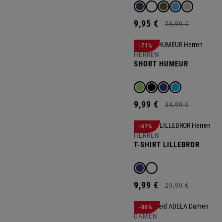
9,
95
€
29,
99
€
-71%
HERREN
SHORT HUMEUR
9,
99
€
34,
99
€
-67%
HERREN
T-SHIRT LILLEBROR
9,
99
€
29,
99
€
-86%
DAMEN