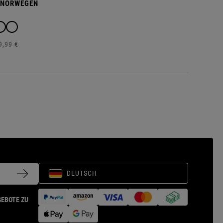
 NORWEGEN
9,
99
€
DEUTSCH
GEBOTE ZU