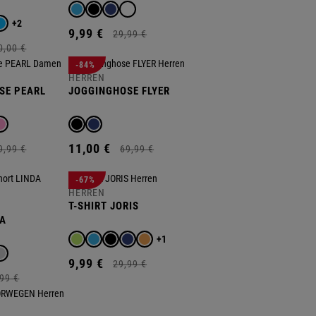
+2
9,
99
€
29,
99
€
0,
00
€
-84%
HERREN
SE PEARL
JOGGINGHOSE FLYER
11,
00
€
9,
99
€
69,
99
€
-67%
HERREN
T-SHIRT JORIS
DA
+1
9,
99
€
29,
99
€
99
€