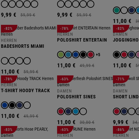
9,
99
€
9,
99
€
59,
99
€
59,
99
€
11,
00
€
3
-82%
-78%
-82%
HERREN
DAMEN
POLOSHIRT ENTERTAIN
JOGGINGHO
HERREN
BADESHORTS MIAMI
+5
11,
00
€
11,
00
€
49,
99
€
5
11,
00
€
59,
99
€
-78%
-63%
-71%
HERREN
T-SHIRT HOODY TRACK
DAMEN
DAMEN
POLOSHIRT SINES
SHORT LIN
11,
00
€
49,
99
€
11,
00
€
9,
99
€
30,
00
€
34,
-83%
-63%
-86%
HERREN
HERREN