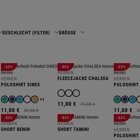
GESCHLECHT (FILTER)
GRÖSSE
-63%
-86%
-63%
HERREN
FLEECEJACKE CHALSEA
HERREN
HERREN
S
POLOSHIRT SINES
POLOSHIRT
+1
11,
00
€
79,
99
€
11,
00
€
11,
00
€
30,
00
€
3
-83%
-83%
-63%
HERREN
HERREN
SHORT BENIN
SHORT TAMINI
HERREN
POLOSHIRT