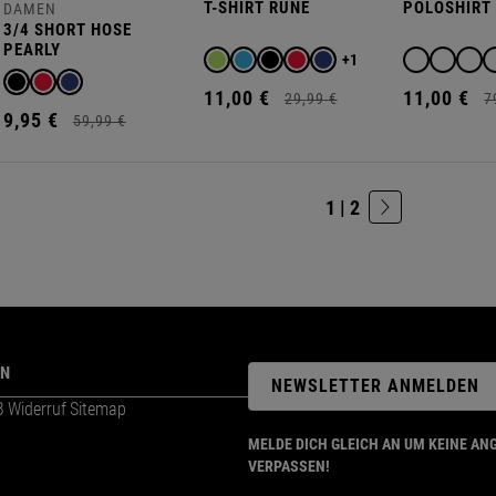
T-SHIRT RUNE
POLOSHIRT
DAMEN
3/4 SHORT HOSE
PEARLY
+1
11,
00
€
11,
00
€
29,
99
€
7
9,
95
€
59,
99
€
1 | 2
ON
NEWSLETTER ANMELDEN
B
Widerruf
Sitemap
MELDE DICH GLEICH AN UM KEINE AN
VERPASSEN!