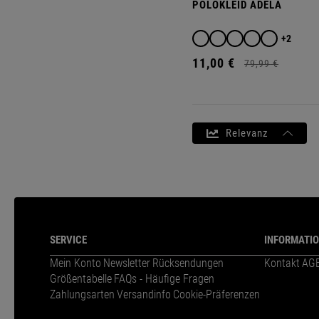
POLOKLEID ADELA
+2
11,
00
€
79,
99
€
Relevanz
SERVICE
INFORMATI
Mein Konto
Newsletter
Rücksendungen
Kontakt
AG
Größentabelle
FAQs - Häufige Fragen
Zahlungsarten
Versandinfo
Cookie-Präferenzen