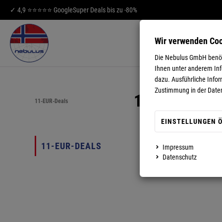
✓ 4,9 ⭐⭐⭐⭐⭐ Google
Super Deals bis zu -80%
Wir verwenden Co
HERREN
DA
Die Nebulus GmbH benöti
Ihnen unter anderem Info
dazu. Ausführliche Infor
Zustimmung in der Date
11-EUR-DEA
11-EUR-Deals
EINSTELLUNGEN 
40
11-EUR-DEALS
Impressum
Datenschutz