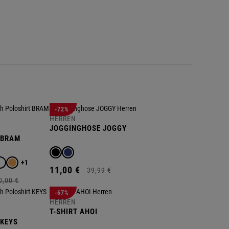
S
S
S
S
-72%
HERREN
JOGGINGHOSE JOGGY
 BRAM
+1
11,
00
€
39,
99
€
0,
00
€
-67%
HERREN
T-SHIRT AHOI
 KEYS