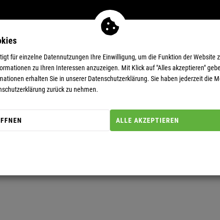
okies
MEN
11-EUR-DEALS
SUPERDEALS
gt für einzelne Datennutzungen Ihre Einwilligung, um die Funktion der Website 
rmationen zu Ihren Interessen anzuzeigen. Mit Klick auf "Alles akzeptieren" gebe
mationen erhalten Sie in unserer
Datenschutzerklärung.
Sie haben jederzeit die Mö
nschutzerklärung zurück zu nehmen.
LS
ÖFFNEN
ALLE AKZEPTIEREN