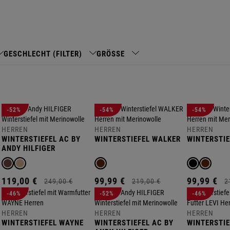
GESCHLECHT (FILTER)
GRÖSSE
-52%
-54%
-54%
HERREN
HERREN
HERREN
WINTERSTIEFEL AC BY
WINTERSTIEFEL WALKER
WINTERSTIE
ANDY HILFIGER
L
119,
00
€
99,
99
€
99,
99
€
249,
00
€
219,
00
€
2
-46%
-52%
-46%
HERREN
HERREN
HERREN
WINTERSTIEFEL WAYNE
WINTERSTIEFEL AC BY
WINTERSTIE