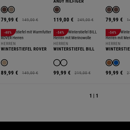
ANDY HILFIGER
79,
99
€
119,
00
€
79,
99
€
149,
00
€
249,
00
€
1
-40%
-54%
-54%
HERREN
HERREN
HERREN
WINTERSTIEFEL ROVER
WINTERSTIEFEL BILL
WINTERSTIE
89,
99
€
99,
99
€
99,
99
€
149,
00
€
219,
00
€
2
1 | 1