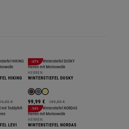
S
I
I
R
S
F
E
I
N
S
W
-47%
HERREN
FEL HIKING
WINTERSTIEFEL DUSKY
99,
99
€
19,
00
€
189,
00
€
-54%
HERREN
FEL LEVI
WINTERSTIEFEL NORDAS