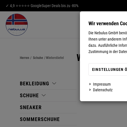
✓ 4,9 ⭐⭐⭐⭐⭐ Google
Super Deals bis zu -80%
Wir verwenden Co
HERREN
DA
Die Nebulus GmbH benöti
Ihnen unter anderem Info
dazu. Ausführliche Infor
Zustimmung in der Date
WINTERSTIE
Herren
/
Schuhe
/
Winterstiefel
EINSTELLUNGEN 
BEKLEIDUNG
Impressum
Datenschutz
SCHUHE
SNEAKER
SOMMERSCHUHE