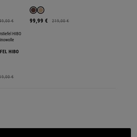
99,
99
€
49,
00
€
219,
00
€
FEL HIBO
19,
00
€