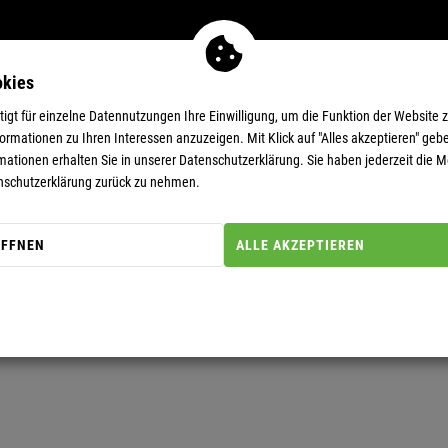
okies
MEN
11-EUR-DEALS
SUPERDEALS
gt für einzelne Datennutzungen Ihre Einwilligung, um die Funktion der Website 
rmationen zu Ihren Interessen anzuzeigen. Mit Klick auf "Alles akzeptieren" gebe
mationen erhalten Sie in unserer
Datenschutzerklärung.
Sie haben jederzeit die Mö
nschutzerklärung zurück zu nehmen.
FEL
ÖFFNEN
ALLE AKZEPTIEREN