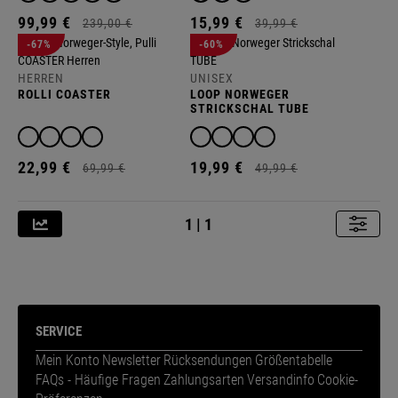
99,
99
€
15,
99
€
239,
00
€
39,
99
€
-67%
-60%
HERREN
UNISEX
ROLLI COASTER
LOOP NORWEGER
STRICKSCHAL TUBE
22,
99
€
19,
99
€
69,
99
€
49,
99
€
1 | 1
SERVICE
Mein Konto
Newsletter
Rücksendungen
Größentabelle
FAQs - Häufige Fragen
Zahlungsarten
Versandinfo
Cookie-