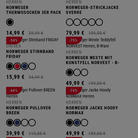
HERREN
HERREN
NORWEGER
NORWEGER-STRICKJACKE
THERMOSOCKEN 3ER PACK
SVERRE
WOOLY
14,
99
€
79,
99
€
29,
99
€
199,
00
€
-54%
-75%
UNISEX
NORWEGER STIRNBAND
HERREN
FRIDAY
NORWEGER WESTE MIT
KUNSTFELL NORVEST - B-
WARE
15,
99
€
34,
99
€
49,
99
€
199,
00
€
-66%
-74%
HERREN
HERREN
NORWEGER PULLOVER
NORWEGER JACKE HOODY
BREEN
NORMAX
39,
99
€
49,
99
€
119,
00
€
189,
00
€