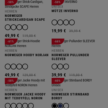
-58%
-50%
UNISEX
MÜTZE INVERNO
HERREN
NORWEGER
STRICKCARDIGAN SCAPE
19,
99
€
39,
99
€
49,
99
€
119,
00
€
-61%
-66%
HERREN
HERREN
NORWEGER HOODY NORJAN
NORWEGER PULLUNDER
SLEEVER
49,
99
€
39,
99
€
129,
00
€
119,
00
€
-58%
-60%
HERREN
UNISEX
NORWEGER JACKE HOODY
NORWEGER STIRNBAND
MIT TEDDYFELL NORON
BORDY