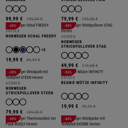
99,
99
€
79,
99
€
199,
00
€
159,
00
€
R
-60%
-58%
UNISEX
NORWEGER SCHAL FREDDY
HERREN
NORWEGER
STRICKPULLOVER STAG
+2
19,
99
€
49,
99
€
49,
99
€
119,
00
€
-50%
-50%
UNISEX
BEANIE MÜTZE INFINITY
HERREN
NORWEGER
STRICKPULLOVER STEEN
19,
99
€
39,
99
€
79,
99
€
159,
00
€
-50%
-60%