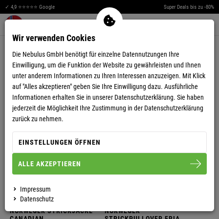
E
R
W
✓ 4,9 ⭐⭐⭐⭐⭐ Google
Super Deals bis zu -80%
Men
W
N
Merkzettel aufklappen
Warenkorb aufklappen
0
Wir verwenden Cookies
O
G
NORWEGER
Die Nebulus GmbH benötigt für einzelne Datennutzungen Ihre
G
R
Einwilligung, um die Funktion der Website zu gewährleisten und Ihnen
unter anderem Informationen zu Ihren Interessen anzuzeigen. Mit Klick
R
auf "Alles akzeptieren" geben Sie Ihre Einwilligung dazu. Ausführliche
Informationen erhalten Sie in unserer
Datenschutzerklärung.
Sie haben
N
E
jederzeit die Möglichkeit Ihre Zustimmung in der Datenschutzerklärung
zurück zu nehmen.
E
O
E
EINSTELLUNGEN ÖFFNEN
R
W
ALLE AKZEPTIEREN
W
N
-50%
-50%
Impressum
Datenschutz
HERREN
HERREN
NORWEGER STRICKJACKE
NORWEGER
CANADIAN
STRICKPULLOVER FRIA