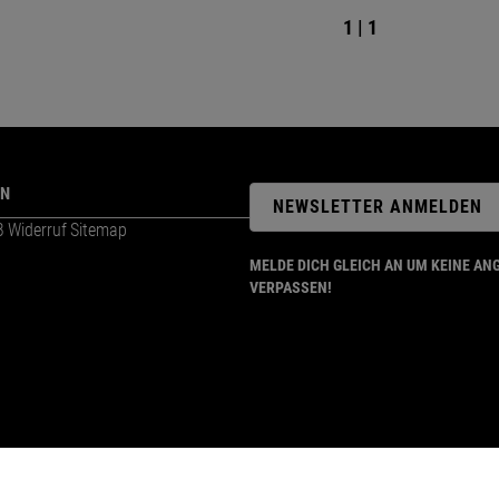
1 | 1
ON
NEWSLETTER ANMELDEN
B
Widerruf
Sitemap
MELDE DICH GLEICH AN UM KEINE AN
VERPASSEN!
* Preisangaben inkl. gesetzl. MwSt. und zzgl.
Versandkosten