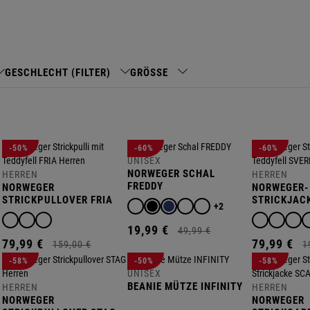
GESCHLECHT (FILTER)
GRÖSSE
-50%
-60%
-60%
UNISEX
NORWEGER SCHAL
HERREN
HERREN
FREDDY
NORWEGER
NORWEGER-
STRICKPULLOVER FRIA
STRICKJAC
+2
19,
99
€
49,
99
€
79,
99
€
79,
99
€
159,
00
€
1
-58%
-50%
-58%
UNISEX
BEANIE MÜTZE INFINITY
HERREN
HERREN
NORWEGER
NORWEGER