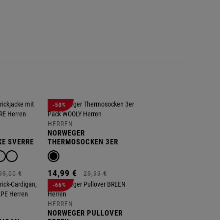
E
O
E
G
R
W
R
-50%
HERREN
NORWEGER
KE SVERRE
THERMOSOCKEN 3ER
PACK WOOLY
14,
99
€
99,
00
€
29,
99
€
-66%
HERREN
NORWEGER PULLOVER