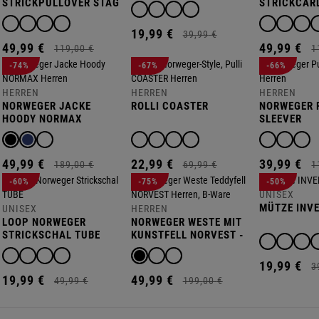
STRICKPULLOVER STAG
STRICKCAR
SCAPE
19,
99
€
39,
99
€
49,
99
€
49,
99
€
119,
00
€
1
-74%
-67%
-66%
HERREN
HERREN
HERREN
NORWEGER JACKE
ROLLI COASTER
NORWEGER 
HOODY NORMAX
SLEEVER
49,
99
€
22,
99
€
39,
99
€
189,
00
€
69,
99
€
1
-60%
-75%
-50%
UNISEX
MÜTZE INV
UNISEX
HERREN
LOOP NORWEGER
NORWEGER WESTE MIT
STRICKSCHAL TUBE
KUNSTFELL NORVEST -
B-WARE
19,
99
€
3
19,
99
€
49,
99
€
49,
99
€
199,
00
€