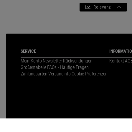
Relevanz
SERVICE
INFORMATI
Mein Konto
Newsletter
Rücksendungen
Kontakt
AG
Größentabelle
FAQs - Häufige Fragen
Zahlungsarten
Versandinfo
Cookie-Präferenzen