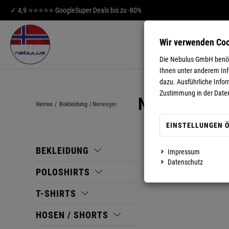
✓ 4,9 ⭐⭐⭐⭐⭐ Google
Super Deals bis zu -80%
Wir verwenden Co
HERREN
DA
Die Nebulus GmbH benöti
Ihnen unter anderem Info
dazu. Ausführliche Infor
Zustimmung in der Date
NORWEGER
Herren
/
Bekleidung
/
Norweger
EINSTELLUNGEN 
BEKLEIDUNG
Impressum
Datenschutz
POLOSHIRTS
T-SHIRTS
HOSEN / SHORTS