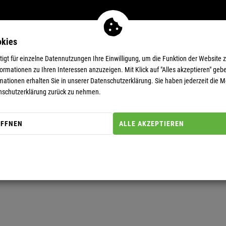
okies
MEN
11-EUR-DEALS
SUPERDEALS
gt für einzelne Datennutzungen Ihre Einwilligung, um die Funktion der Website 
rmationen zu Ihren Interessen anzuzeigen. Mit Klick auf "Alles akzeptieren" gebe
mationen erhalten Sie in unserer
Datenschutzerklärung.
Sie haben jederzeit die Mö
nschutzerklärung zurück zu nehmen.
ÖFFNEN
ALLE AKZEPTIEREN