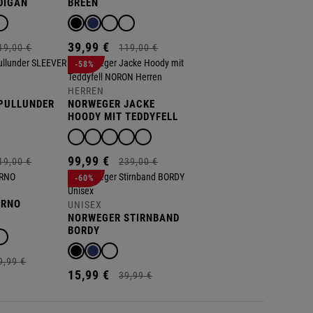
DIGAN
BREEN
39,
99
€
19,
00
€
119,
00
€
-58%
HERREN
PULLUNDER
NORWEGER JACKE
HOODY MIT TEDDYFELL
NORON
99,
99
€
19,
00
€
239,
00
€
-60%
ERNO
UNISEX
NORWEGER STIRNBAND
BORDY
9,
99
€
15,
99
€
39,
99
€