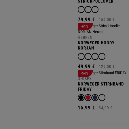
STRICKPULLOVER
STEEN
79,
99
€
159,
00
€
-61%
HERREN
NORWEGER HOODY
NORJAN
49,
99
€
129,
00
€
-54%
UNISEX
NORWEGER STIRNBAND
FRIDAY
15,
99
€
34,
99
€