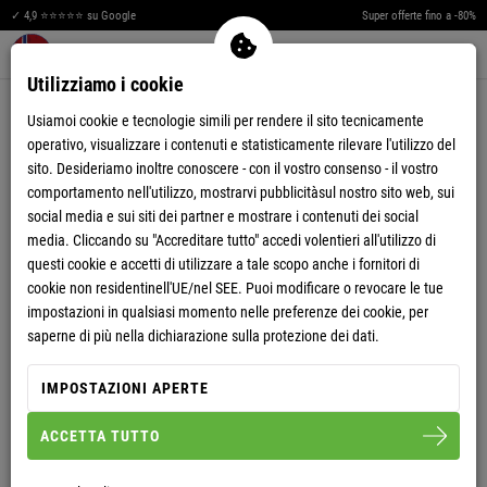
O
P
P
A
✓ 4,9 ⭐⭐⭐⭐⭐ su Google
Super offerte fino a -80%
P
C
Men
Merkzettel aufklappen
Warenkorb aufklappen
0
Utilizziamo i cookie
C
I
CAPPOTTI
Usiamoi cookie e tecnologie simili per rendere il sito tecnicamente
T
T
operativo, visualizzare i contenuti e statisticamente rilevare l'utilizzo del
sito. Desideriamo inoltre conoscere - con il vostro consenso - il vostro
O
P
comportamento nell'utilizzo, mostrarvi pubblicitàsul nostro sito web, sui
social media e sui siti dei partner e mostrare i contenuti dei social
P
A
media. Cliccando su "Accreditare tutto" accedi volentieri all'utilizzo di
P
C
questi cookie e accetti di utilizzare a tale scopo anche i fornitori di
cookie non residentinell'UE/nel SEE. Puoi modificare o revocare le tue
C
I
impostazioni in qualsiasi momento nelle preferenze dei cookie, per
saperne di più nella dichiarazione sulla protezione dei dati.
T
T
IMPOSTAZIONI APERTE
O
P
-61%
ACCETTA TUTTO
COUPON REGALO NEBULUS
UOMO
GIACCA CORTA INVERNALE
COATY