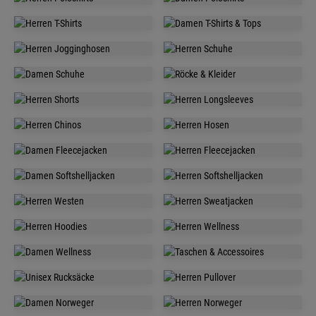
HERREN
DAMEN
POLOSHIRTS
POLOSHIRTS
HERREN
DAMEN
T-SHIRTS
T-SHIRTS & TOPS
HERREN
HERREN
JOGGINGHOSEN
SCHUHE
DAMEN
DAMEN
SCHUHE
RÖCKE & KLEIDER
HERREN
HERREN
SHORTS
LONGSLEEVE
HERREN
HERREN
CHINOS
HOSEN
DAMEN
HERREN
FLEECEJACKEN
FLEECEJACKEN
DAMEN
HERREN
SOFTSHELLJACKEN
SOFTSHELLJACKEN
HERREN
HERREN
WESTEN
SWEATJACKEN
HERREN
HERREN
HOODIES
WELLNESS
DAMEN
TASCHEN &
WELLNESS
ACCESSOIRES
UNISEX
HERREN