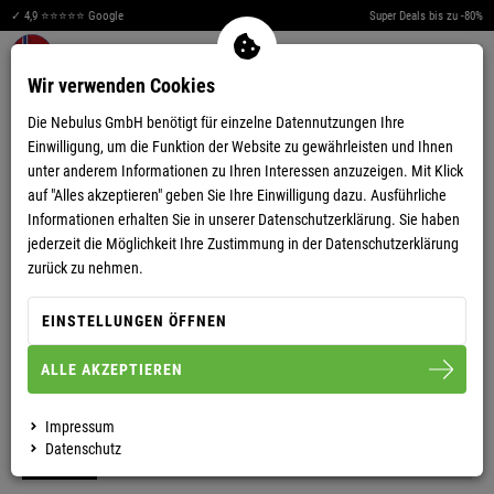
✓ 4,9 ⭐⭐⭐⭐⭐ Google
Super Deals bis zu -80%
Men
Merkzettel aufklappen
Warenkorb aufklappen
0
Wir verwenden Cookies
Die Nebulus GmbH benötigt für einzelne Datennutzungen Ihre
Einwilligung, um die Funktion der Website zu gewährleisten und Ihnen
unter anderem Informationen zu Ihren Interessen anzuzeigen. Mit Klick
auf "Alles akzeptieren" geben Sie Ihre Einwilligung dazu. Ausführliche
Informationen erhalten Sie in unserer
Datenschutzerklärung.
Sie haben
jederzeit die Möglichkeit Ihre Zustimmung in der Datenschutzerklärung
zurück zu nehmen.
HERREN
DAMEN
EINSTELLUNGEN ÖFFNEN
SHOPPEN
SHOPPEN
ALLE AKZEPTIEREN
Impressum
TOPSELLER FÜR HERREN
Datenschutz