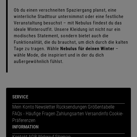
Ob du einen verschneiten Spaziergang planst, eine
winterliche Stadttour unternimmst oder eine festliche
Veranstaltung besuchst – mit Nebulus findest du das
ideale Winteroutfit. Unsere Kleidung ist nicht nur ein
modisches Statement, sondern bietet auch die
Funktionalität, die du brauchst, um dich durch die kalten
Tage zu tragen. Wähle
Nebulus für deinen Winter
–
wähle Mode, die inspiriert und in der du dich
außergewöhnlich fühlst.
SERVICE
Mein Konto
Newsletter
Rücksendungen
Größentabelle
FAQs - Häufige Fragen
Zahlungsarten
Versandinfo
Cookie-
Präferenzen
INFORMATION
Kontakt
AGB
Widerruf
Sitemap