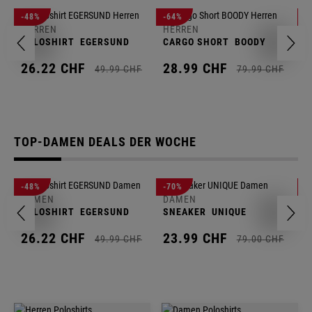
H
-48%
-64%
-
S
HERREN
HERREN
POLOSHIRT
EGERSUND
CARGO SHORT
BOODY
2
26.
22
CHF
28.
99
CHF
49.
99
CHF
79.
99
CHF
TOP-DAMEN DEALS DER WOCHE
D
-48%
-70%
-
S
DAMEN
DAMEN
POLOSHIRT
EGERSUND
SNEAKER
UNIQUE
1
26.
22
CHF
23.
99
CHF
49.
99
CHF
79.
00
CHF