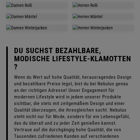
RUCKSÄCKE
PULLOVER
DAMEN
HERREN
NORWEGER
NORWEGER
DAMEN
HERREN
ROLLI
ROLLI
DAMEN
HERREN
MÄNTEL
MÄNTEL
DAMEN
HERREN
WINTERJACKEN
WINTERJACKEN
DU SUCHST BEZAHLBARE,
MODISCHE LIFESTYLE-KLAMOTTEN
?
Wenn du Wert auf hohe Qualität, herausragendes Design
und bezahlbare Preise legst, bist du bei Nebulus genau
an der richtigen Adresse! Unser Engagement für
modernen Lifestyle wird in jedem unserer Produkte
sichtbar, die stets mit zeitgemäßem Design und einer
Qualität überzeugen, die ihresgleichen sucht. Nebulus
steht nicht nur für Mode, sondern für ein Lebensgefühl,
das du überall und zu jeder Zeit genießen kannst.
Vertraue auf die durchgängig hohe Qualität, die von
Tausenden zufriedenen Kunden auf verschiedenen