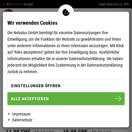
✓ 4,9 ⭐⭐⭐⭐⭐ Google
Super Deals bis zu -80%
Merkzettel aufklappen
Warenkorb aufklappen
Me
0
Wir verwenden Cookies
SHORTS
Die Nebulus GmbH benötigt für einzelne Datennutzungen Ihre
Einwilligung, um die Funktion der Website zu gewährleisten und Ihnen
unter anderem Informationen zu Ihren Interessen anzuzeigen. Mit Klick
-69%
-64%
auf "Alles akzeptieren" geben Sie Ihre Einwilligung dazu. Ausführliche
HERREN
Informationen erhalten Sie in unserer
Datenschutzerklärung.
Sie haben
CARGO SHORT BOODY
HERREN
SHORT LEON
jederzeit die Möglichkeit Ihre Zustimmung in der Datenschutzerklärung
zurück zu nehmen.
+4
28.
99
CHF
79.
99
CHF
EINSTELLUNGEN ÖFFNEN
11.
00
CHF
35.
00
CHF
-82%
-67%
ALLE AKZEPTIEREN
HERREN
HERREN
SHORT TAURINO
CARGOSHORTS BEACH
Impressum
Datenschutz
+2
11.
00
CHF
19.
99
CHF
59.
99
CHF
59.
99
CHF