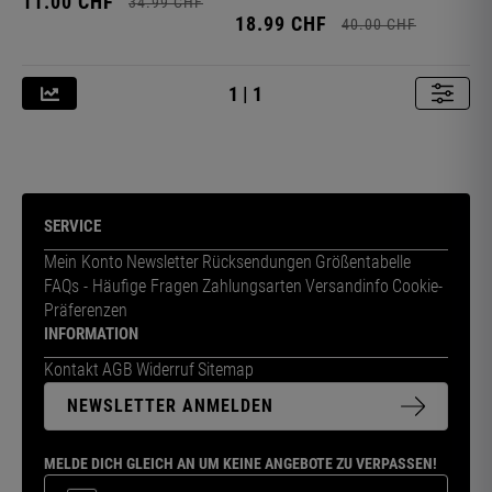
11.
00
CHF
34.
99
CHF
18.
99
CHF
40.
00
CHF
1 | 1
SERVICE
Mein Konto
Newsletter
Rücksendungen
Größentabelle
FAQs - Häufige Fragen
Zahlungsarten
Versandinfo
Cookie-
Präferenzen
INFORMATION
Kontakt
AGB
Widerruf
Sitemap
NEWSLETTER ANMELDEN
MELDE DICH GLEICH AN UM KEINE ANGEBOTE ZU VERPASSEN!