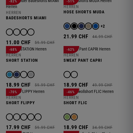
-82%
-51%
HERREN
HOSE SHORTS MUDA
HERREN
BADESHORTS MIAMI
+2
21.
99
CHF
44.
99
CHF
11.
00
CHF
59.
99
CHF
-68%
-62%
HERREN
HERREN
SHORT STATION
SWEAT PANT CAPRI
18.
99
CHF
18.
99
CHF
59.
99
CHF
49.
99
CHF
-70%
-46%
HERREN
HERREN
SHORT FLIPPY
SHORT FLIC
17.
99
CHF
18.
99
CHF
59.
99
CHF
34.
99
CHF