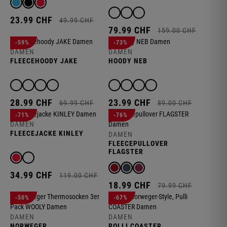
23.
99
CHF
49.
99
CHF
79.
99
CHF
159.
00
CHF
-59%
-73%
DAMEN
DAMEN
FLEECEHOODY JAKE
HOODY NEB
28.
99
CHF
23.
99
CHF
69.
99
CHF
89.
00
CHF
-71%
-76%
DAMEN
FLEECEJACKE KINLEY
DAMEN
FLEECEPULLOVER
FLAGSTER
34.
99
CHF
119.
00
CHF
18.
99
CHF
79.
99
CHF
-50%
-67%
DAMEN
DAMEN
NORWEGER
ROLLI COASTER