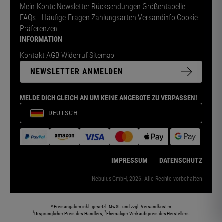
Mein Konto
Newsletter
Rücksendungen
Größentabelle
FAQs - Häufige Fragen
Zahlungsarten
Versandinfo
Cookie-
Präferenzen
INFORMATION
Kontakt
AGB
Widerruf
Sitemap
NEWSLETTER ANMELDEN
MELDE DICH GLEICH AN UM KEINE ANGEBOTE ZU VERPASSEN!
DEUTSCH
IMPRESSUM
DATENSCHUTZ
Nebulus GmbH, 2026. Alle Rechte vorbehalten
* Preisangaben inkl. gesetzl. MwSt. und zzgl.
Versandkosten
1
2
Ursprünglicher Preis des Händlers,
Ehemaliger Verkaufspreis des Herstellers.