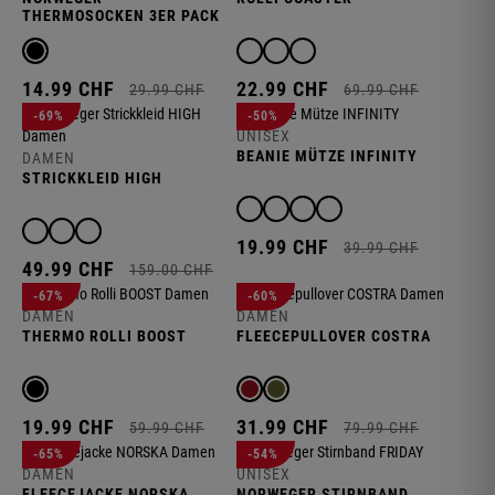
THERMOSOCKEN 3ER PACK
WOOLY
14.
99
CHF
22.
99
CHF
29.
99
CHF
69.
99
CHF
-69%
-50%
UNISEX
BEANIE MÜTZE INFINITY
DAMEN
STRICKKLEID HIGH
19.
99
CHF
39.
99
CHF
49.
99
CHF
159.
00
CHF
-67%
-60%
DAMEN
DAMEN
THERMO ROLLI BOOST
FLEECEPULLOVER COSTRA
19.
99
CHF
31.
99
CHF
59.
99
CHF
79.
99
CHF
-65%
-54%
DAMEN
UNISEX
FLEECEJACKE NORSKA
NORWEGER STIRNBAND