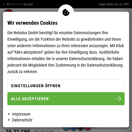
✓ 4,9 ⭐⭐⭐⭐⭐ Google
Super Deals bis zu -80%
Merkzettel aufklappen
Warenkorb aufklappen
Me
0
Wir verwenden Cookies
PULLOVER
Die Nebulus GmbH benötigt für einzelne Datennutzungen Ihre
Einwilligung, um die Funktion der Website zu gewährleisten und Ihnen
unter anderem Informationen zu Ihren Interessen anzuzeigen. Mit Klick
-50%
-58%
auf "Alles akzeptieren" geben Sie Ihre Einwilligung dazu. Ausführliche
DAMEN
Informationen erhalten Sie in unserer
Datenschutzerklärung.
Sie haben
FLEECEPULLOVER KYLE
DAMEN
jederzeit die Möglichkeit Ihre Zustimmung in der Datenschutzerklärung
NORWEGER CARDIGAN
NOORS
zurück zu nehmen.
24.
99
CHF
49.
99
CHF
EINSTELLUNGEN ÖFFNEN
49.
99
CHF
119.
00
CHF
-74%
-70%
ALLE AKZEPTIEREN
DAMEN
SWEATJACKE NEBSTER
DAMEN
FLEECEPULLOVER
Impressum
SKANDINAVIA
Datenschutz
+1
26.
22
CHF
99.
00
CHF