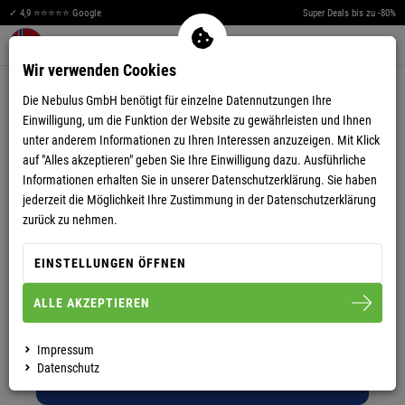
✓ 4,9 ⭐⭐⭐⭐⭐ Google
Super Deals bis zu -80%
Men
Merkzettel aufklappen
Warenkorb aufklappen
0
Wir verwenden Cookies
Die Nebulus GmbH benötigt für einzelne Datennutzungen Ihre
FAQ - HÄUFIG
Einwilligung, um die Funktion der Website zu gewährleisten und Ihnen
unter anderem Informationen zu Ihren Interessen anzuzeigen. Mit Klick
GESTELLTE FRAGEN
auf "Alles akzeptieren" geben Sie Ihre Einwilligung dazu. Ausführliche
Informationen erhalten Sie in unserer
Datenschutzerklärung.
Sie haben
jederzeit die Möglichkeit Ihre Zustimmung in der Datenschutzerklärung
zurück zu nehmen.
Hier erhalten Sie schnell Antworten
EINSTELLUNGEN ÖFFNEN
auf die am häufigsten gestellten
Fragen:
ALLE AKZEPTIEREN
Wählen Sie ein Thema
Impressum
Datenschutz