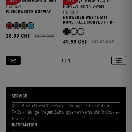
-59%
-75%
HERREN
FLEECEWESTE NORWAY
HERREN
NORWEGER WESTE MIT
KUNSTFELL NORVEST - B-
WARE
28.
99
CHF
69.
99
CHF
49.
99
CHF
199.
00
CHF
1 | 1
SERVICE
Mein Konto
Newsletter
Rücksendungen
Größentabelle
FAQs - Häufige Fragen
Zahlungsarten
Versandinfo
Cookie-
Präferenzen
INFORMATION