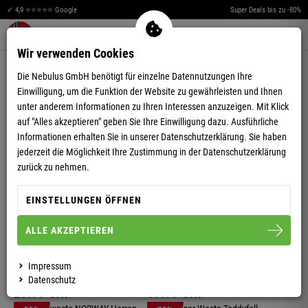
✓ 4,9 ⭐⭐⭐⭐⭐ Google
Super Deals bis zu -80%
Merkzettel aufklappen
Warenkorb aufklappen
Me
0
Wir verwenden Cookies
WESTEN
Die Nebulus GmbH benötigt für einzelne Datennutzungen Ihre
Einwilligung, um die Funktion der Website zu gewährleisten und Ihnen
unter anderem Informationen zu Ihren Interessen anzuzeigen. Mit Klick
-66%
-62%
auf "Alles akzeptieren" geben Sie Ihre Einwilligung dazu. Ausführliche
HERREN
HERREN
Informationen erhalten Sie in unserer
Datenschutzerklärung.
Sie haben
WESTE REVIVAL
WESTE GLOSSAR
jederzeit die Möglichkeit Ihre Zustimmung in der Datenschutzerklärung
zurück zu nehmen.
+2
33.
99
CHF
33.
99
CHF
99.
90
CHF
89.
99
CHF
EINSTELLUNGEN ÖFFNEN
-80%
-75%
HERREN
HERREN
ALLE AKZEPTIEREN
WESTE NORVI
WESTE BLOCKSTER
Impressum
Datenschutz
23.
99
CHF
19.
99
CHF
119.
00
CHF
79.
99
CHF