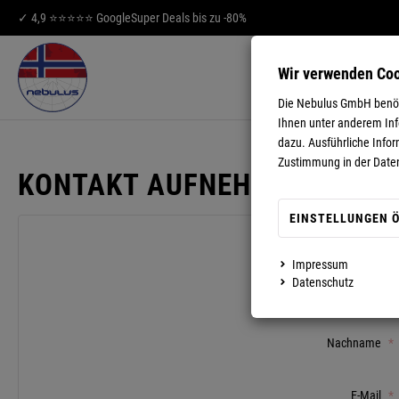
✓ 4,9 ⭐⭐⭐⭐⭐ Google
Super Deals bis zu -80%
Wir verwenden Co
HERREN
DA
Die Nebulus GmbH benöti
Ihnen unter anderem Info
dazu. Ausführliche Infor
Zustimmung in der Date
KONTAKT AUFNEHMEN
EINSTELLUNGEN 
Anrede
*
Impressum
Datenschutz
Vorname
*
Nachname
*
E-Mail
*