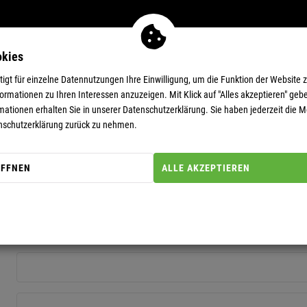
okies
MEN
11-EUR-DEALS
SUPERDEALS
gt für einzelne Datennutzungen Ihre Einwilligung, um die Funktion der Website 
rmationen zu Ihren Interessen anzuzeigen. Mit Klick auf "Alles akzeptieren" gebe
mationen erhalten Sie in unserer
Datenschutzerklärung.
Sie haben jederzeit die Mö
nschutzerklärung zurück zu nehmen.
ÖFFNEN
ALLE AKZEPTIEREN
Herr
Frau